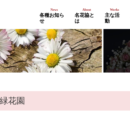
各種お知ら
名花協と
主な活
せ
は
動
イベントの告知・報告
講習会
お知らせ（会員限定）
緑花園