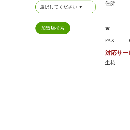
住所 〒46
名古屋市
☎ 052-
加盟店検索
FAX 052
対応サー
生花