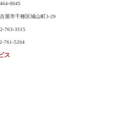
4-0045
千種区城山町3-29
63-3515
761-5264
ビス