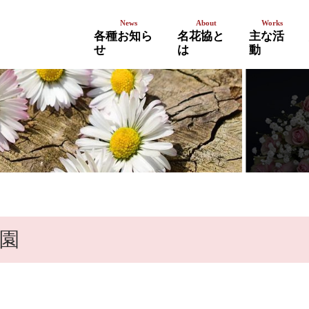
各種お知ら
名花協と
主な活
せ
は
動
イベントの告知・報告
講習会
お知らせ（会員限定）
園