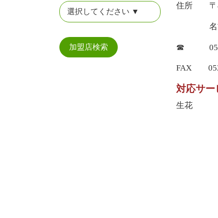
住所 〒46
名古屋市
☎ 052-7
加盟店検索
FAX 052-
対応サー
生花